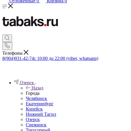
Отложенные
0
Корзина
0
Телефоны
8(904)931-42-74
с 10:00 до 22:00 (viber, whatsapp)
Озерск
Назад
Города
Челябинск
Екатеринбург
Копейск
Нижний Тагил
Озерск
Снежинск
Трехгорный