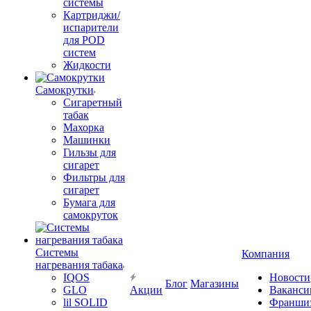
системы
Картриджи/
испарители
для POD
систем
Жидкости
Самокрутки
Сигаретный
табак
Махорка
Машинки
Гильзы для
сигарет
Фильтры для
сигарет
Бумага для
самокруток
Системы
Компания
нагревания табака
IQOS
Новости
Блог
Магазины
GLO
Акции
Ваканси
lil SOLID
Франши