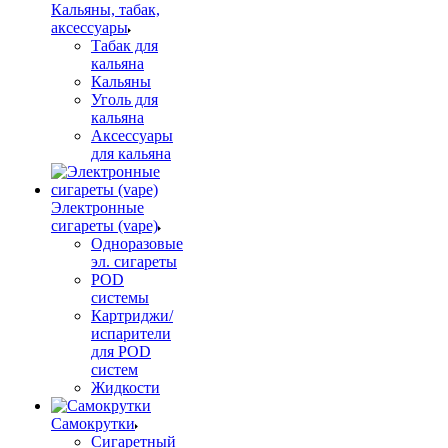
Кальяны, табак,
аксессуары
Табак для
кальяна
Кальяны
Уголь для
кальяна
Аксессуары
для кальяна
Электронные
сигареты (vape)
Одноразовые
эл. сигареты
POD
системы
Картриджи/
испарители
для POD
систем
Жидкости
Самокрутки
Сигаретный