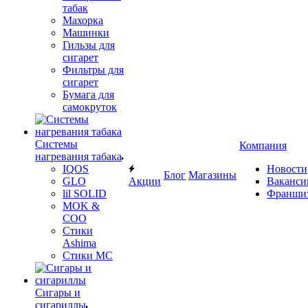
табак
Махорка
Машинки
Гильзы для
сигарет
Фильтры для
сигарет
Бумага для
самокруток
Системы
Компания
нагревания табака
IQOS
Новости
Блог
Магазины
GLO
Акции
Ваканси
lil SOLID
Франши
MOK &
COO
Стики
Ashima
Стики MC
Сигары и
сигариллы