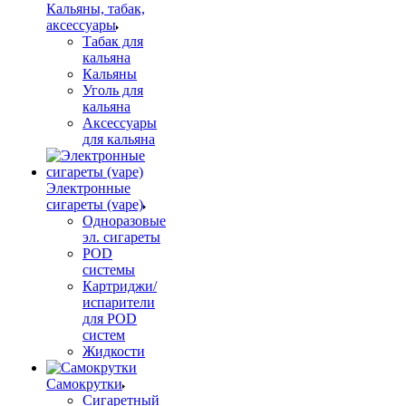
Кальяны, табак,
аксессуары
Табак для
кальяна
Кальяны
Уголь для
кальяна
Аксессуары
для кальяна
Электронные
сигареты (vape)
Одноразовые
эл. сигареты
POD
системы
Картриджи/
испарители
для POD
систем
Жидкости
Самокрутки
Сигаретный