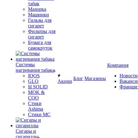
табак
Махорка
Машинки
Гильзы для
сигарет
Фильтры для
сигарет
Бумага для
самокруток
Системы
Компания
нагревания табака
IQOS
Новости
Блог
Магазины
GLO
Акции
Ваканси
lil SOLID
Франши
MOK &
COO
Стики
Ashima
Стики MC
Сигары и
сигариллы