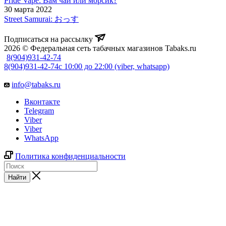
Pride Vape: Вам чай или морсик?
30 марта 2022
Street Samurai: おっす
Подписаться на рассылку
2026 © Федеральная сеть табачных магазинов Tabaks.ru
8(904)931-42-74
8(904)931-42-74
с 10:00 до 22:00 (viber, whatsapp)
info@tabaks.ru
Вконтакте
Telegram
Viber
Viber
WhatsApp
Политика конфиденциальности
Найти