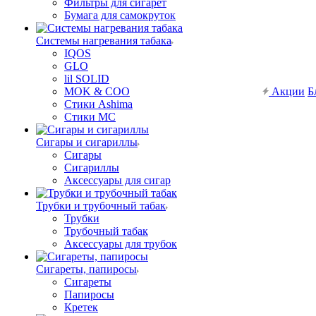
Фильтры для сигарет
Бумага для самокруток
Системы нагревания табака
IQOS
GLO
lil SOLID
MOK & COO
Акции
Б
Стики Ashima
Стики MC
Сигары и сигариллы
Сигары
Сигариллы
Аксессуары для сигар
Трубки и трубочный табак
Трубки
Трубочный табак
Аксессуары для трубок
Сигареты, папиросы
Сигареты
Папиросы
Кретек