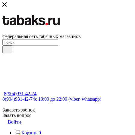
федеральная сеть табачных магазинов
8(904)931-42-74
8(904)931-42-74
с 10:00 до 22:00 (viber, whatsapp)
Заказать звонок
Задать вопрос
Войти
Корзина
0