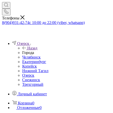
Телефоны
8(904)931-42-74
с 10:00 до 22:00 (viber, whatsapp)
Озерск
Назад
Города
Челябинск
Екатеринбург
Копейск
Нижний Тагил
Озерск
Снежинск
Трехгорный
Личный кабинет
Корзина
0
Отложенные
0