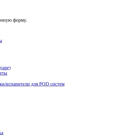
онную форму.
ы
vape)
реты
жи/испарители для POD систем
ка