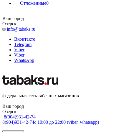
Отложенные
0
Ваш город
Озерск
info@tabaks.ru
Вконтакте
Telegram
Viber
Viber
WhatsApp
федеральная сеть табачных магазинов
Ваш город
Озерск
8(904)931-42-74
8(904)931-42-74
с 10:00 до 22:00 (viber, whatsapp)